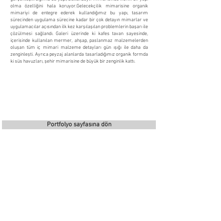
olma özelliğini hala koruyor.Gelecekçilik mimarisine organik
mimariyi de entegre ederek kullandığımız bu yapı, tasarım
sürecinden uygulama sürecine kadar bir çok detayın mimarlar ve
uygulamacılar açısından ilk kez karşılaşılan problemlerin başarı ile
çözülmesi sağlandı. Galeri üzerinde ki kafes tavan sayesinde,
içerisinde kullanılan mermer, ahşap, paslanmaz malzemelerden
oluşan tüm iç mimari malzeme detayları gün ışığı ile daha da
zenginleşti. Ayrıca peyzaj alanlarda tasarladığımız organik formda
ki süs havuzları, şehir mimarisine de büyük bir zenginlik kattı.
Portfolyo sayfasına dön