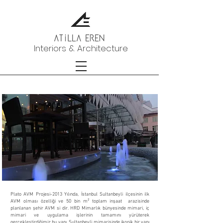
Interiors & Architecture
Plato AVM Projesi-2013
Plato AVM Projesi-2013 Yılında, İstanbul Sultanbeyli ilçesinin ilk
AVM olması özelliği ve 50 bin m² toplam inşaat arazisinde
planlanan şehir AVM si dir. HRD Mimarlık bünyesinde mimari, iç
mimari ve uygulama işlerinin tamamını yürüterek
gerçekleştirdiğimiz bu yapı, Sultanbeyli mimarisinde ikonik bir yapı