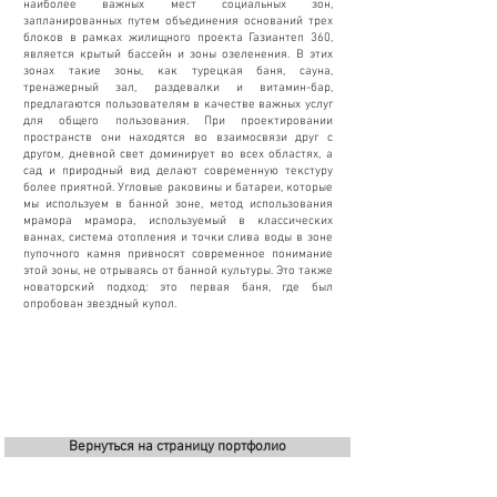
наиболее важных мест социальных зон,
запланированных путем объединения оснований трех
блоков в рамках жилищного проекта Газиантеп 360,
является крытый бассейн и зоны озеленения. В этих
зонах такие зоны, как турецкая баня, сауна,
тренажерный зал, раздевалки и витамин-бар,
предлагаются пользователям в качестве важных услуг
для общего пользования. При проектировании
пространств они находятся во взаимосвязи друг с
другом, дневной свет доминирует во всех областях, а
сад и природный вид делают современную текстуру
более приятной. Угловые раковины и батареи, которые
мы используем в банной зоне, метод использования
мрамора мрамора, используемый в классических
ваннах, система отопления и точки слива воды в зоне
пупочного камня привносят современное понимание
этой зоны, не отрываясь от банной культуры. Это также
новаторский подход: это первая баня, где был
опробован звездный купол.
Вернуться на страницу портфолио