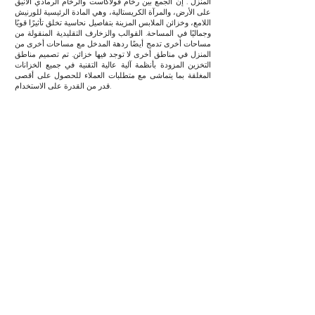
المنزل . إن الجمع بين رخام فولاكاست والرخام الرمادي الأنيق
على الأرض، والمرآة الكريستالية، وهي المادة الرئيسية للورنيش
اللامع، وخزائن الملابس المزينة بتفاصيل نحاسية تخلق تأثيرًا قويًا
وجماليًا في المساحة. القوالب والزخارف التقليدية المنقولة من
مساحات أخرى تدمج أيضًا ردهة المدخل مع مساحات أخرى من
المنزل في مناطق أخرى لا توجد فيها خزائن. تم تصميم مناطق
التخزين المزودة بأنظمة آلية عالية التقنية في جميع الخزانات
المغلقة بما يتماشى مع متطلبات العملاء للحصول على أقصى
قدر من القدرة على الاستخدام.