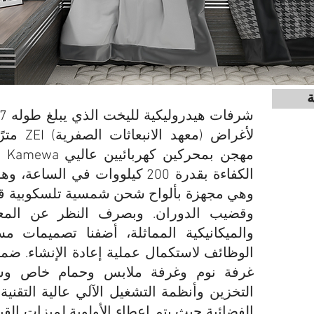
ة
مترًا و
ا
الكفاءة بقدرة 200 كيلووات في الس
وهي مجهزة بألواح شحن شمسية تلسكوبية قاب
وقضيب الدوران. وبصرف النظر عن المعدات
والميكانيكية المماثلة، أضفنا تصميمات مس
غرفة نوم وغرفة ملابس وحمام خاص وشر
التخزين وأنظمة التشغيل الآلي عالية التقنية
الفضائية حيث يتم إعطاء الأولوية لميزات الق