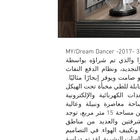
MY/Dream Dancer -2017- شرفات هيدروليكية لليخت الذي يبلغ طوله 37
الذي تم شراؤه بواسطة ZEI (معهد الانبعاثات الصفرية) لأغراض
لتجديد، ونظام الدفع النفاث Kamewa مهجن بمحركين كهربائيين عاليي
اعة، وهو صامت ويوفر إبحارًا مثاليًا.
لة للطي مخبأة تحت الهيكل
 الكهربائية والإلكترونية
احة معاصرة ونبيلة وعالية
الوظائف لاستكمال عملية إعادة الإنشاء. ضمن مساحة 15 متر مربع، توجد
فتين والعديد من مناطق
 وتكييف الهواء. في التصاميم
ياسات البشرية. لقد تم دراسة